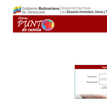
:
Usuario
Password:
¿Olvi